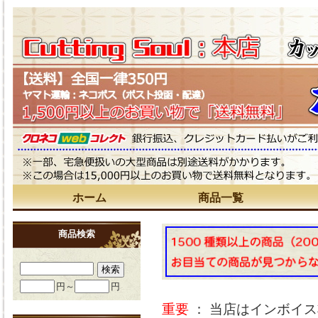
ホーム
商品一覧
商品検索
円～
円
重要
： 当店はインボイ