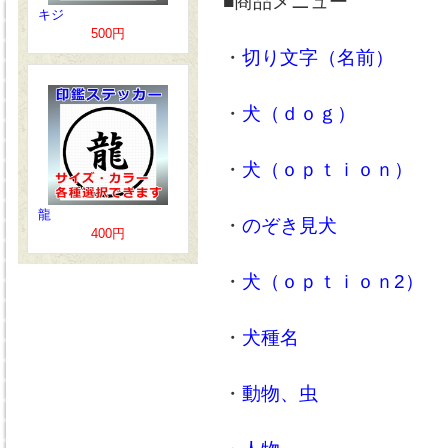
■商品メニュー
キジ
500円
・
切り文字（名前）
・
犬（ｄｏｇ）
・
犬（ｏｐｔｉｏｎ）
龍
・
のぞき見犬
400円
・
犬（ｏｐｔｉｏｎ2）
・
犬種名
・
動物、虫