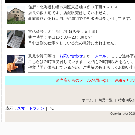
住所：北海道札幌市東区東苗穂８条３丁目１－６４
店長の個人宅です、店舗販売はしていません。
事前連絡があれば自宅や周辺での相談等は受け付けてます。
電話番号：011-788-2415(店長：五十嵐)
受付時間：平日18：00～23：00まで
日中は別の仕事をしているため電話に出れません。
意見や質問等は「
お問い合わせ
」か「
メール
」にてご連絡下
こちらは24時間受付しています、返信も24時間以内を心が
作業時間が限られているため、ご理解の程よろしくお願い申
※当店からのメールが届かない、連絡がと
ホーム
｜
商品一覧
｜
特定商取
表示：
スマートフォン
｜
PC
Copyright (c) 