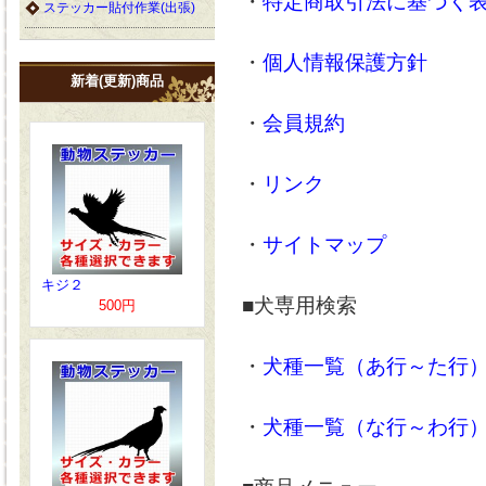
・
特定商取引法に基づく
ステッカー貼付作業(出張)
・
個人情報保護方針
新着(更新)商品
・
会員規約
・
リンク
・
サイトマップ
キジ２
■犬専用検索
500円
・
犬種一覧（あ行～た行
・
犬種一覧（な行～わ行