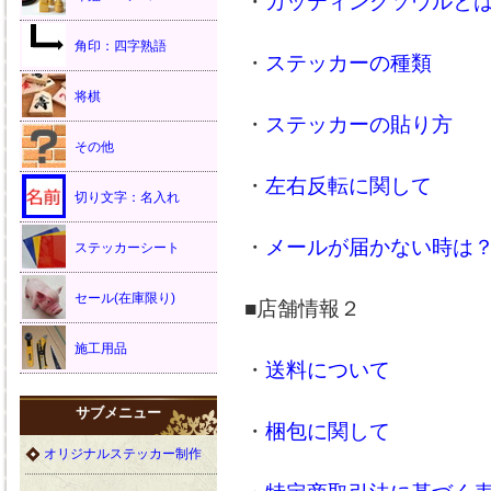
・
カッティングソウルと
角印：四字熟語
・
ステッカーの種類
将棋
・
ステッカーの貼り方
その他
・
左右反転に関して
切り文字：名入れ
・
メールが届かない時は
ステッカーシート
セール(在庫限り)
■店舗情報２
施工用品
・
送料について
サブメニュー
・
梱包に関して
オリジナルステッカー制作