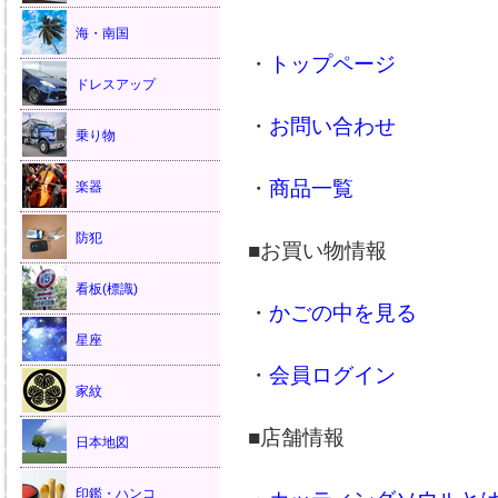
海・南国
・
トップページ
ドレスアップ
・
お問い合わせ
乗り物
・
商品一覧
楽器
防犯
■お買い物情報
看板(標識)
・
かごの中を見る
星座
・
会員ログイン
家紋
■店舗情報
日本地図
印鑑・ハンコ