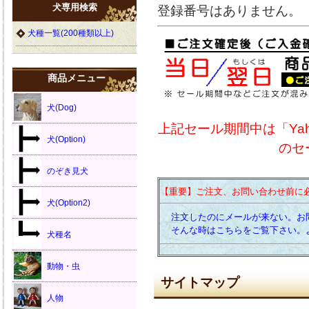
犬専用検索
登録番号はありません。
犬種一覧(200種類以上)
商品メニュー
犬(Dog)
上記セール期間中は「Yaho
犬(Option)
のセ
のぞき見犬
【重要】ご注文、お問い合わせ前に
犬(Option2)
注文したのにメールが来ない。お
そんな時はこちらをご覧下さい。
犬種名
動物・虫
サイトマップ
人物