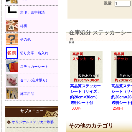
数量
角印：四字熟語
将棋
在庫処分 ステッカーシート
その他
品
切り文字：名入れ
ステッカーシート
セール(在庫限り)
高品質ステッカー
高品質ステ
シート（サイズ：
シート（サ
施工用品
約20cm×30cm）
約20cm×2
透明シート付
透明シート
300円
250円
サブメニュー
オリジナルステッカー制作
その他のカテゴリ