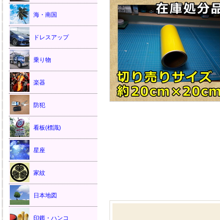
海・南国
ドレスアップ
乗り物
楽器
防犯
看板(標識)
星座
家紋
日本地図
印鑑・ハンコ