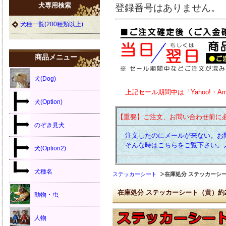
犬専用検索
登録番号はありません。
犬種一覧(200種類以上)
商品メニュー
犬(Dog)
上記セール期間中は「Yahoo!・A
犬(Option)
【重要】ご注文、お問い合わせ前に
のぞき見犬
注文したのにメールが来ない。お
そんな時はこちらをご覧下さい。
犬(Option2)
犬種名
ステッカーシート
在庫処分 ステッカーシート
在庫処分 ステッカーシート（黄）約20.
動物・虫
人物