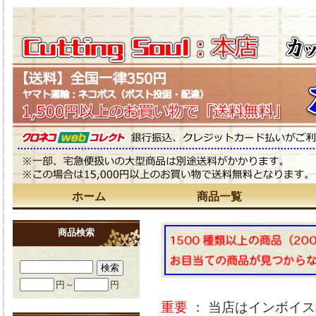
ホーム
商品一覧
商品検索
円～
円
重要
： 当店はインボイ