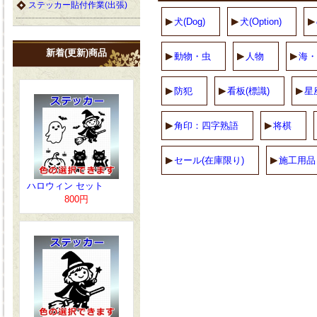
ステッカー貼付作業(出張)
犬(Dog)
犬(Option)
新着(更新)商品
動物・虫
人物
海・
防犯
看板(標識)
星
角印：四字熟語
将棋
セール(在庫限り)
施工用品
ハロウィン セット
800円