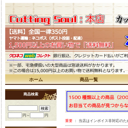
ホーム
商品一覧
商品検索
円～
円
重要
： 当店はインボイス非対応の