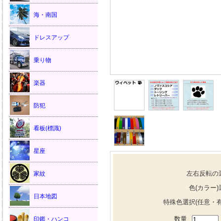
海・南国
ドレスアップ
乗り物
楽器
防犯
看板(標識)
星座
左右反転の
家紋
色(カラー)
日本地図
特殊色選択(任意・有
数量
印鑑・ハンコ