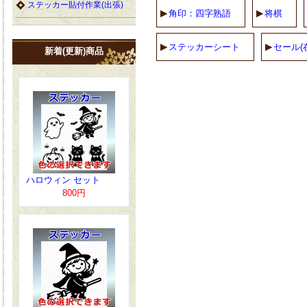
ステッカー貼付作業(出張)
角印：四字熟語
将棋
ステッカーシート
セール(
新着(更新)商品
ハロウィン セット
800円