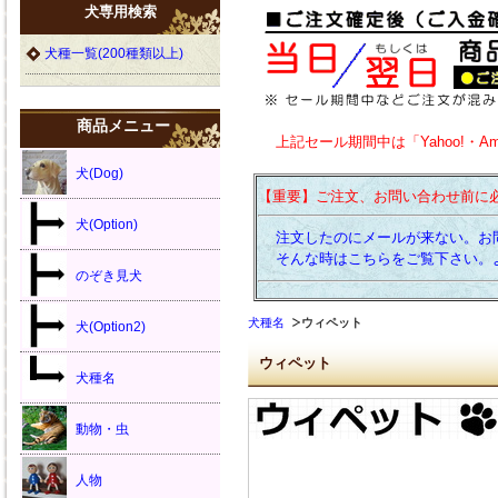
犬専用検索
犬種一覧(200種類以上)
商品メニュー
上記セール期間中は「Yahoo!・A
犬(Dog)
【重要】ご注文、お問い合わせ前に
犬(Option)
注文したのにメールが来ない。お
そんな時はこちらをご覧下さい。
のぞき見犬
犬種名
ウィペット
犬(Option2)
ウィペット
犬種名
動物・虫
人物