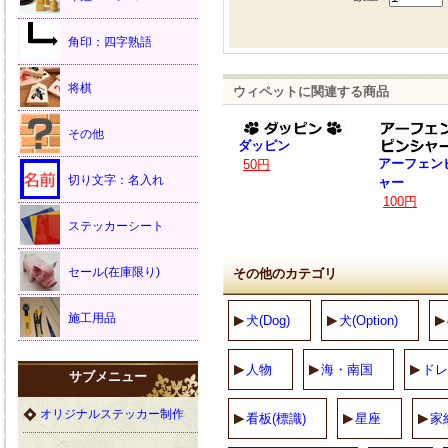
角印：四字熟語
将棋
ウィペットに関連する商品
その他
ダッピン
アーフェン
50円
切り文字：名入れ
ャー
100円
ステッカーシート
セール(在庫限り)
その他のカテゴリ
施工用品
犬(Dog)
犬(Option)
人物
海・南国
ドレ
サブメニュー
オリジナルステッカー制作
看板(標識)
星座
家