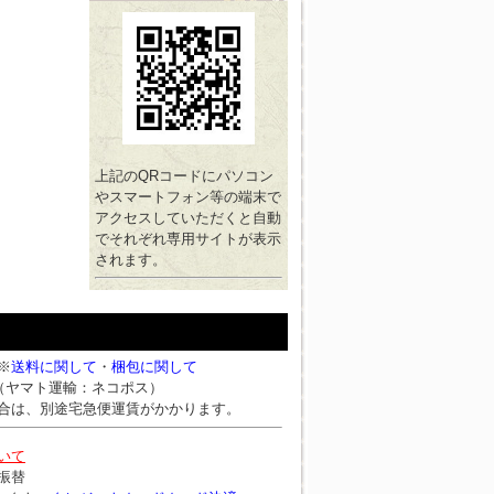
上記のQRコードにパソコン
やスマートフォン等の端末で
アクセスしていただくと自動
でそれぞれ専用サイトが表示
されます。
※
送料に関して
・
梱包に関して
円（ヤマト運輸：ネコポス）
合は、別途宅急便運賃がかかります。
いて
振替