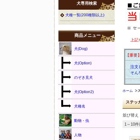
犬専用検索
犬種一覧(200種類以上)
商品メニュー
上記
犬(Dog)
【重要
犬(Option)
注文し
そんな
のぞき見犬
ホーム
犬(Option2)
ステッ
犬種名
並び替え
動物・虫
1～10件
人物