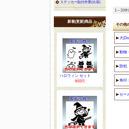
ステッカー貼付作業(出張)
1～10件
新着(更新)商品
その他
犬(Do
動物
防犯
ハロウィン セット
角印
800円
セール