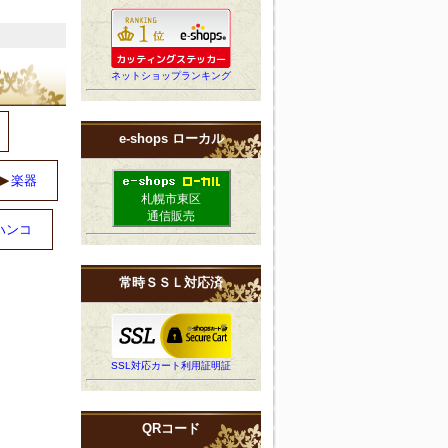
ネットショップランキング
e-shops ローカル
楽器
札幌市東区
通信販売
ハンコ
常時ＳＳＬ対応済
SSL対応カート利用証明証
QRコード