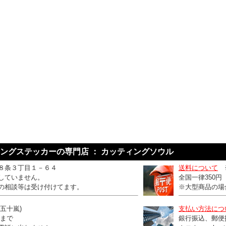
ングステッカーの専門店 ： カッティングソウル
８条３丁目１－６４
送料について
していません。
全国一律350
の相談等は受け付けてます。
※大型商品の場
：五十嵐)
支払い方法につ
0まで
銀行振込、郵便