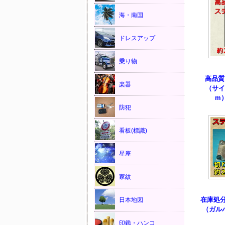
海・南国
ドレスアップ
乗り物
高品質
楽器
（サイ
m
防犯
看板(標識)
星座
家紋
在庫処
日本地図
（ガルバ
印鑑・ハンコ