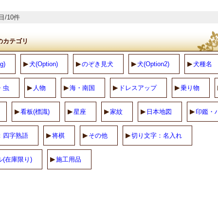
目/10件
のカテゴリ
g)
犬(Option)
のぞき見犬
犬(Option2)
犬種名
・虫
人物
海・南国
ドレスアップ
乗り物
看板(標識)
星座
家紋
日本地図
印鑑・
：四字熟語
将棋
その他
切り文字：名入れ
(在庫限り)
施工用品