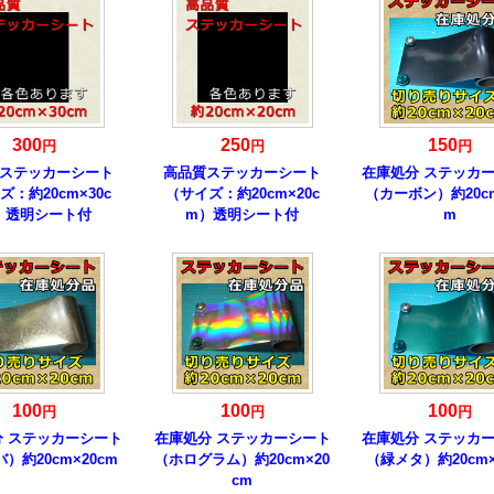
300
250
150
円
円
円
ステッカーシート
高品質ステッカーシート
在庫処分 ステッカ
ズ：約20cm×30c
（サイズ：約20cm×20c
（カーボン）約20cm
）透明シート付
m）透明シート付
m
100
100
100
円
円
円
分 ステッカーシート
在庫処分 ステッカーシート
在庫処分 ステッカ
）約20cm×20cm
（ホログラム）約20cm×20
（緑メタ）約20cm×
cm