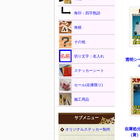
角印：四字熟語
将棋
その他
切り文字：名入れ
透明シ
ステッカーシート
セール(在庫限り)
施工用品
サブメニュー
在庫処
オリジナルステッカー制作
（黄）約