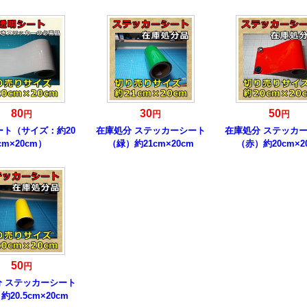
80
30
50
円
円
円
ート（サイズ：約20
在庫処分 ステッカーシート
在庫処分 ステッカ
cm×20cm）
（緑）約21cm×20cm
（赤）約20cm×2
50
円
分 ステッカーシート
20.5cm×20cm