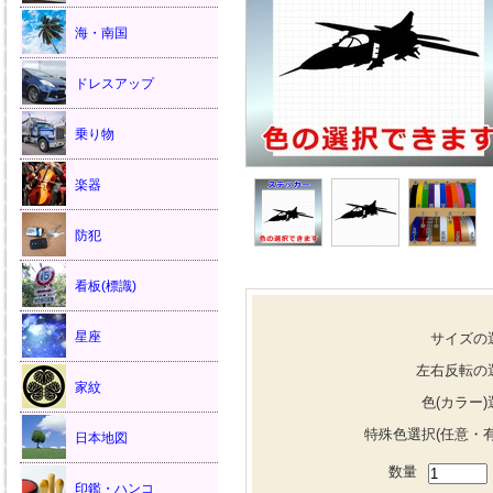
海・南国
ドレスアップ
乗り物
楽器
防犯
看板(標識)
星座
サイズの
左右反転の
家紋
色(カラー)
特殊色選択(任意・有
日本地図
数量
印鑑・ハンコ