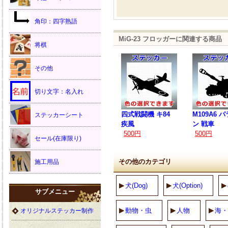
角印：四字熟語
MiG-23 フロッガーに関連する商品
将棋
その他
切り文字：名入れ
四式戦闘機 キ84
M109A6 
ステッカーシート
疾風
ン 戦車
500円
500円
セール(在庫限り)
その他のカテゴリ
施工用品
犬(Dog)
犬(Option)
サブメニュー
動物・虫
人物
海・
オリジナルステッカー制作