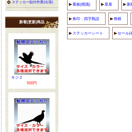
ステッカー貼付作業(出張)
看板(標識)
星座
家
角印：四字熟語
将棋
新着(更新)商品
ステッカーシート
セール(
キジ２
500円