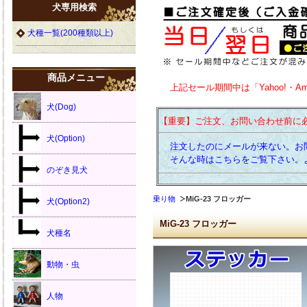
犬専用検索
犬種一覧(200種類以上)
商品メニュー
上記セール期間中は「Yahoo!・A
犬(Dog)
【重要】ご注文、お問い合わせ前に
犬(Option)
注文したのにメールが来ない。お
そんな時はこちらをご覧下さい。
のぞき見犬
乗り物
MiG-23 フロッガー
犬(Option2)
MiG-23 フロッガー
犬種名
動物・虫
人物