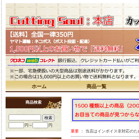
ホーム
商品一覧
商品検索
円～
円
重要
： 当店はインボイス非対応の