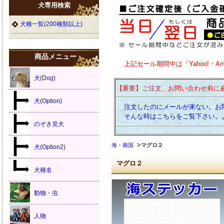
犬専用検索
犬種一覧(200種類以上)
商品メニュー
上記セール期間中は「Yahoo!・A
犬(Dog)
【重要】ご注文、お問い合わせ前に
犬(Option)
注文したのにメールが来ない。お
そんな時はこちらをご覧下さい。
のぞき見犬
海・南国
マグロ２
犬(Option2)
マグロ２
犬種名
動物・虫
人物