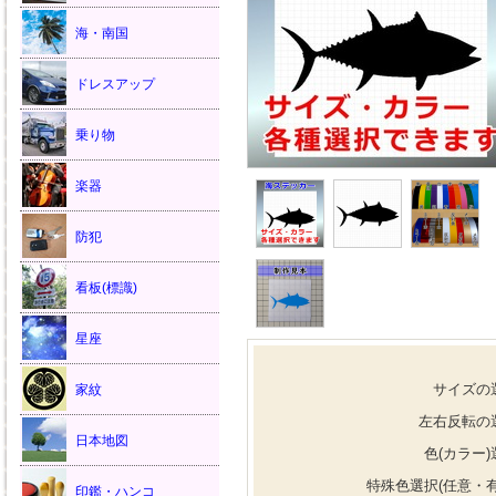
海・南国
ドレスアップ
乗り物
楽器
防犯
看板(標識)
星座
サイズの
家紋
左右反転の
日本地図
色(カラー)
特殊色選択(任意・有
印鑑・ハンコ