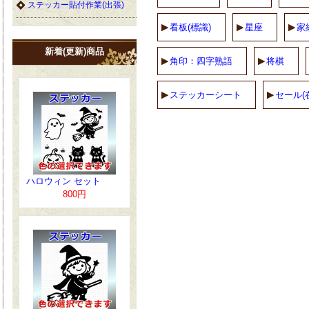
ステッカー貼付作業(出張)
看板(標識)
星座
家
新着(更新)商品
角印：四字熟語
将棋
ステッカーシート
セール(
ハロウィン セット
800円