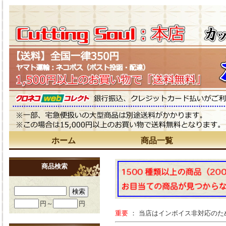
ホーム
商品一覧
商品検索
円～
円
重要
： 当店はインボイス非対応の