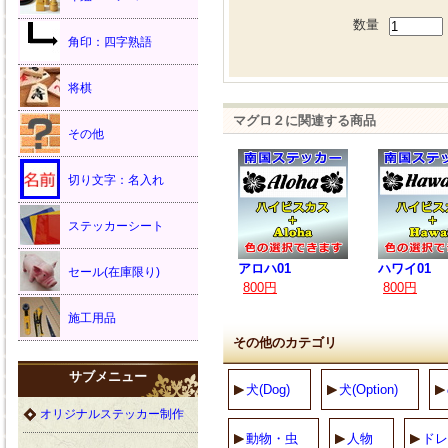
数量
角印：四字熟語
将棋
マグロ２に関連する商品
その他
切り文字：名入れ
ステッカーシート
アロハ01
ハワイ01
セール(在庫限り)
800円
800円
施工用品
その他のカテゴリ
サブメニュー
犬(Dog)
犬(Option)
オリジナルステッカー制作
動物・虫
人物
ドレ