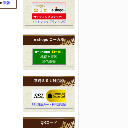
楽器
ネットショップランキング
e-shops ローカル
札幌市東区
通信販売
常時ＳＳＬ対応済
SSL対応カート利用証明証
QRコード