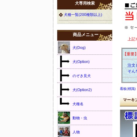
犬専用検索
犬種一覧(200種類以上)
商品メニュー
上記
犬(Dog)
【重要
犬(Option)
注文し
そんな
のぞき見犬
看板(標識)
犬(Option2)
マーキ
犬種名
動物・虫
人物