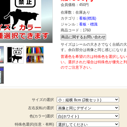
会員価格：
450円
在庫数：
在庫あり
カテゴリ：
看板(標識)
ジャンル：
看板・標識
商品コード：
1760
サイズはシールの大きさでなく台紙の大
す。余白部分は画像と同じ感じになりま
普通色を希望の方は特殊色を選択しない
い。選択された場合は特殊色が優先と判
のでご注意下さい。
サイズの選択
左右反転の選択
色(カラー)選択
特殊色選択(任意・有料)