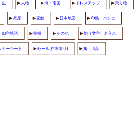
・虫
人物
海・南国
ドレスアップ
乗り物
星座
家紋
日本地図
印鑑・ハンコ
：四字熟語
将棋
その他
切り文字：名入れ
ッカーシート
セール(在庫限り)
施工用品