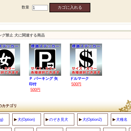
数量
ング禁止 犬に関連する商品
Ｐ パーキング 矢
ドルマーク
印付
500円
500円
のカテゴリ
g)
犬(Option)
のぞき見犬
犬(Option2)
犬種名