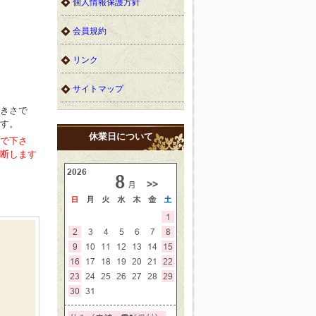
個人情報保護方針
会員規約
リンク
サイトマップ
きさで
す。
休業日について
で下さ
断します