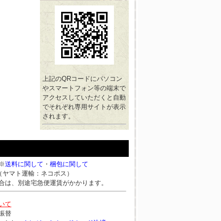
上記のQRコードにパソコン
やスマートフォン等の端末で
アクセスしていただくと自動
でそれぞれ専用サイトが表示
されます。
※
送料に関して
・
梱包に関して
円（ヤマト運輸：ネコポス）
合は、別途宅急便運賃がかかります。
いて
振替