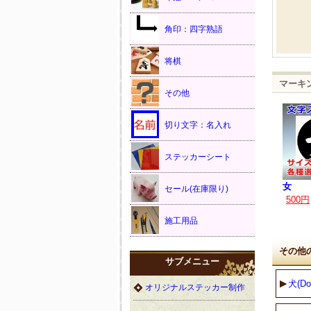
角印：四字熟語
将棋
マーキ
その他
切り文字：名入れ
ステッカーシート
女
セール(在庫限り)
500円
施工用品
その他
サブメニュー
犬(Do
オリジナルステッカー制作