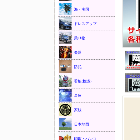
海・南国
ドレスアップ
乗り物
楽器
防犯
看板(標識)
星座
家紋
日本地図
印鑑・ハンコ