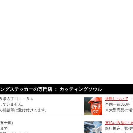
ングステッカーの専門店 ： カッティングソウル
８条３丁目１－６４
送料について
していません。
全国一律350
の相談等は受け付けてます。
※大型商品の場
：五十嵐)
支払い方法につ
0まで
銀行振込、郵便