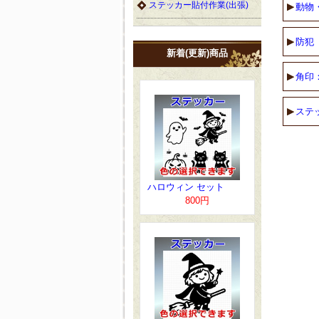
ステッカー貼付作業(出張)
動物
防犯
新着(更新)商品
角印
ステ
ハロウィン セット
800円