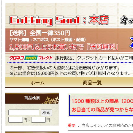
ホーム
商品一覧
商品検索
円～
円
重要
： 当店はインボイス非対応の