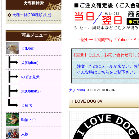
犬専用検索
犬種一覧(200種類以上)
商品メニュー
上記セール期間中は「Yahoo!・A
犬(Dog)
【重要】ご注文、お問い合わせ前に
犬(Option)
注文したのにメールが来ない。お
そんな時はこちらをご覧下さい。
のぞき見犬
犬(Option)
I LOVE DOG 04
犬(Option2)
I LOVE DOG 04
犬種名
動物・虫
人物