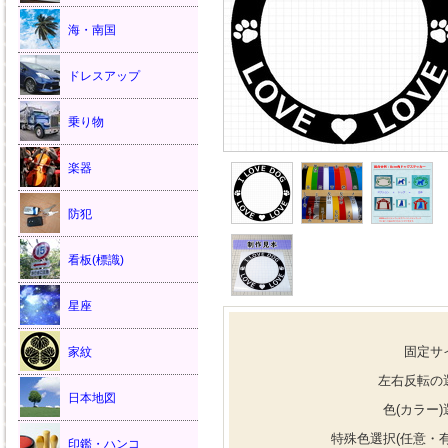
海・南国
ドレスアップ
乗り物
楽器
防犯
看板(標識)
星座
固定サ
家紋
左右反転の
日本地図
色(カラー)
特殊色選択(任意・有
印鑑・ハンコ