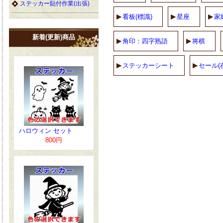
ステッカー貼付作業(出張)
看板(標識)
星座
家
新着(更新)商品
角印：四字熟語
将棋
ステッカーシート
セール(
ハロウィン セット
800円