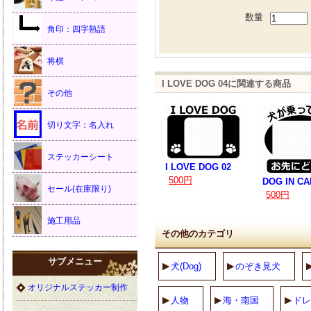
数量
角印：四字熟語
将棋
I LOVE DOG 04に関連する商品
その他
切り文字：名入れ
ステッカーシート
I LOVE DOG 02
500円
DOG IN CA
セール(在庫限り)
500円
施工用品
その他のカテゴリ
サブメニュー
犬(Dog)
のぞき見犬
オリジナルステッカー制作
人物
海・南国
ドレ