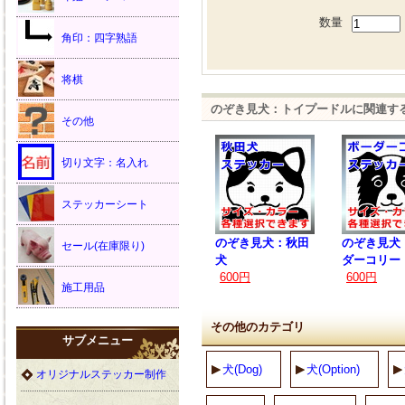
数量
角印：四字熟語
将棋
のぞき見犬：トイプードルに関連す
その他
切り文字：名入れ
ステッカーシート
のぞき見犬：秋田
のぞき見犬
セール(在庫限り)
犬
ダーコリー
600円
600円
施工用品
その他のカテゴリ
サブメニュー
犬(Dog)
犬(Option)
オリジナルステッカー制作