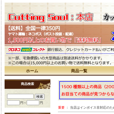
ホーム
商品一覧
商品検索
円～
円
重要
： 当店はインボイス非対応の