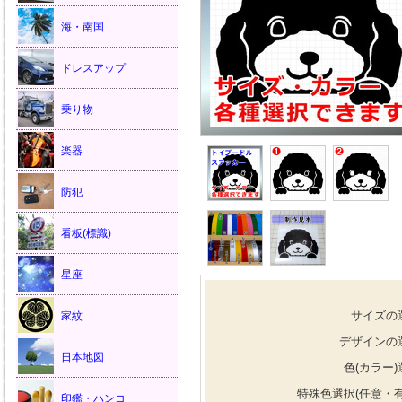
海・南国
ドレスアップ
乗り物
楽器
防犯
看板(標識)
星座
サイズの
家紋
デザインの
日本地図
色(カラー)
特殊色選択(任意・有
印鑑・ハンコ