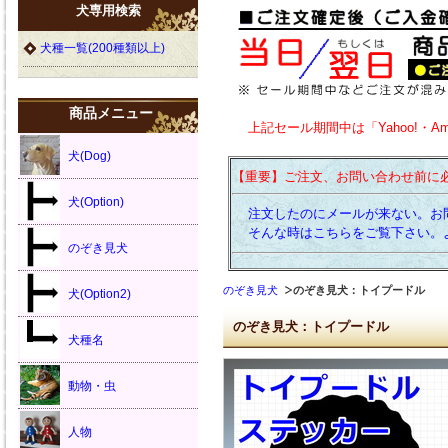
犬専用検索
犬種一覧(200種類以上)
商品メニュー
上記セール期間中は「Yahoo!・A
犬(Dog)
【重要】ご注文、お問い合わせ前に
犬(Option)
注文したのにメールが来ない。お
そんな時はこちらをご覧下さい。
のぞき見犬
のぞき見犬
のぞき見犬：トイプードル
犬(Option2)
のぞき見犬：トイプードル
犬種名
動物・虫
人物