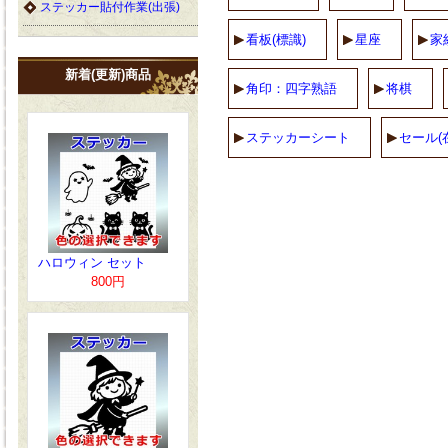
ステッカー貼付作業(出張)
看板(標識)
星座
家
新着(更新)商品
角印：四字熟語
将棋
ステッカーシート
セール(
ハロウィン セット
800円