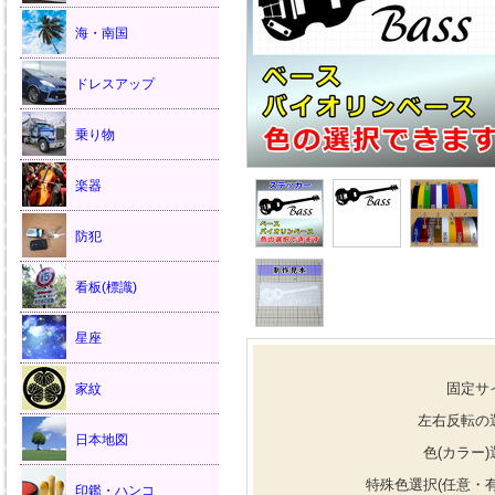
海・南国
ドレスアップ
乗り物
楽器
防犯
看板(標識)
星座
固定サ
家紋
左右反転の
日本地図
色(カラー)
特殊色選択(任意・有
印鑑・ハンコ