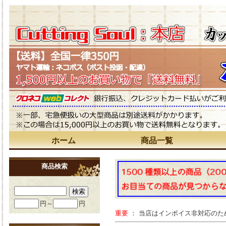
ホーム
商品一覧
商品検索
円～
円
重要
： 当店はインボイス非対応の