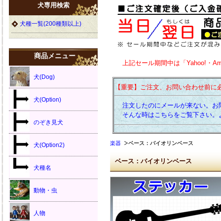
犬専用検索
犬種一覧(200種類以上)
商品メニュー
上記セール期間中は「Yahoo!・A
犬(Dog)
【重要】ご注文、お問い合わせ前に
犬(Option)
注文したのにメールが来ない。お
そんな時はこちらをご覧下さい。
のぞき見犬
楽器
ベース：バイオリンベース
犬(Option2)
ベース：バイオリンベース
犬種名
動物・虫
人物