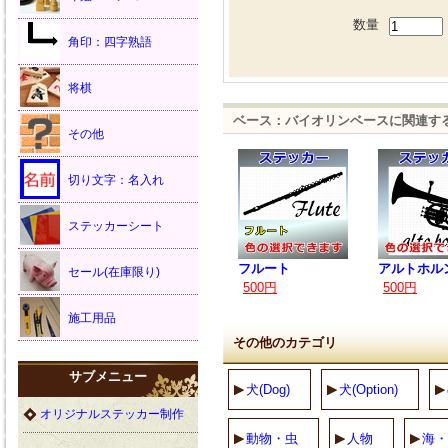
数量
角印：四字熟語
将棋
ベース：バイオリンベースに関連す
その他
切り文字：名入れ
ステッカーシート
フルート
アルトホル
セール(在庫限り)
500円
500円
施工用品
その他のカテゴリ
サブメニュー
犬(Dog)
犬(Option)
オリジナルステッカー制作
動物・虫
人物
海・