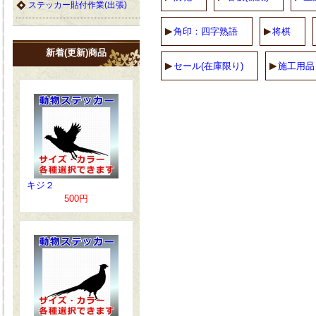
ステッカー貼付作業(出張)
角印：四字熟語
将棋
新着(更新)商品
セール(在庫限り)
施工用品
キジ２
500円