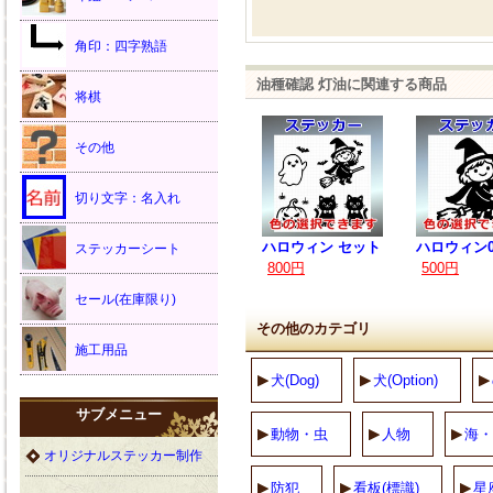
角印：四字熟語
油種確認 灯油に関連する商品
将棋
その他
切り文字：名入れ
ハロウィン セット
ハロウィン0
ステッカーシート
800円
500円
セール(在庫限り)
その他のカテゴリ
施工用品
犬(Dog)
犬(Option)
サブメニュー
動物・虫
人物
海・
オリジナルステッカー制作
防犯
看板(標識)
星