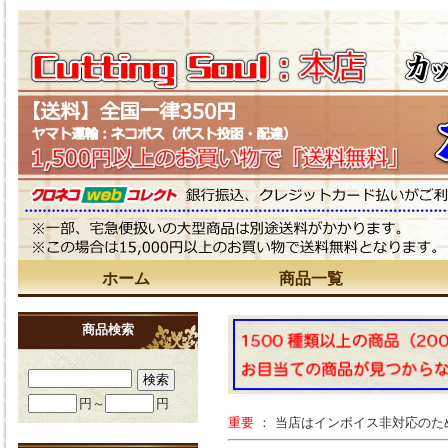
ホーム
商品一覧
商品検索
円～
円
重要
： 当店はインボイス非対応の