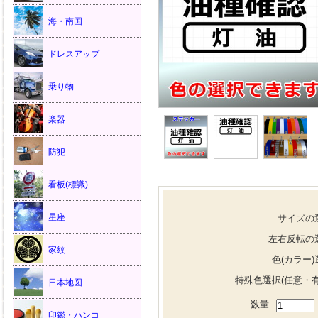
海・南国
ドレスアップ
乗り物
楽器
防犯
看板(標識)
星座
サイズの
左右反転の
家紋
色(カラー)
特殊色選択(任意・有
日本地図
数量
印鑑・ハンコ