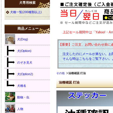
犬専用検索
犬種一覧(200種類以上)
商品メニュー
上記セール期間中は「Yahoo!・A
犬(Dog)
【重要】ご注文、お問い合わせ前に
犬(Option)
注文したのにメールが来ない。お
そんな時はこちらをご覧下さい。
のぞき見犬
その他
油種確認 灯油
犬(Option2)
油種確認 灯油
犬種名
動物・虫
人物