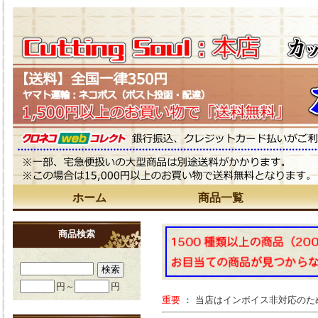
ホーム
商品一覧
商品検索
円～
円
重要
： 当店はインボイス非対応の