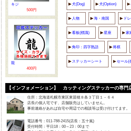
犬(Dog)
犬(Option)
キジ
500円
人物
海・南国
ドレ
看板(標識)
星座
家
角印：四字熟語
将棋
ステッカーシート
セール(
龍
400円
【インフォメーション】 カッティングステッカーの専門店
住所：北海道札幌市東区東苗穂８条３丁目１－６４
店長の個人宅です、店舗販売はしていません。
事前連絡があれば自宅や周辺での相談等は受け付けてます。
電話番号：011-788-2415(店長：五十嵐)
受付時間：平日18：00～23：00まで