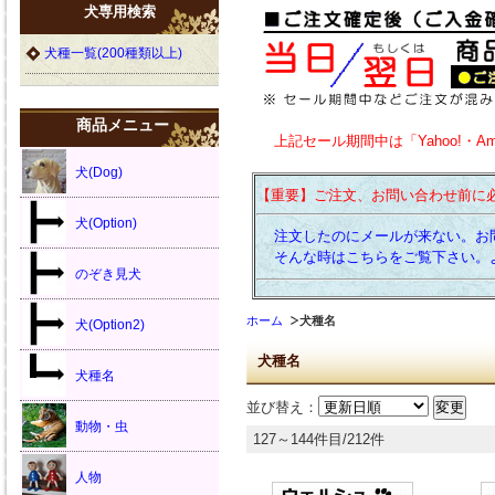
犬専用検索
犬種一覧(200種類以上)
商品メニュー
上記セール期間中は「Yahoo!・A
犬(Dog)
【重要】ご注文、お問い合わせ前に
犬(Option)
注文したのにメールが来ない。お
そんな時はこちらをご覧下さい。
のぞき見犬
ホーム
犬種名
犬(Option2)
犬種名
犬種名
並び替え：
動物・虫
127～144件目/212件
人物