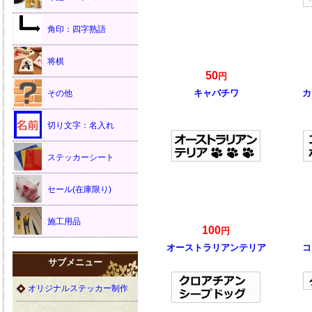
角印：四字熟語
将棋
50
円
キャバチワ
カ
その他
切り文字：名入れ
ステッカーシート
セール(在庫限り)
施工用品
100
円
オーストラリアンテリア
コ
サブメニュー
オリジナルステッカー制作