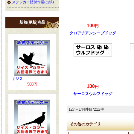
ステッカー貼付作業(出張)
新着(更新)商品
100
円
クロアチアンシープドッグ
キジ２
500円
100
円
サーロスウルフドッグ
127～144件目/212件
その他のカテゴリ