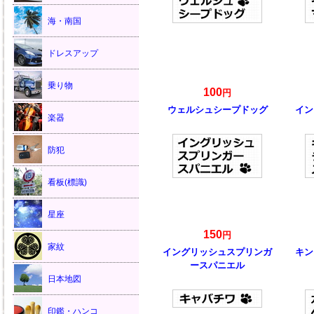
海・南国
ドレスアップ
乗り物
100
円
ウェルシュシープドッグ
イン
楽器
防犯
看板(標識)
星座
150
円
家紋
イングリッシュスプリンガ
キン
ースパニエル
日本地図
印鑑・ハンコ