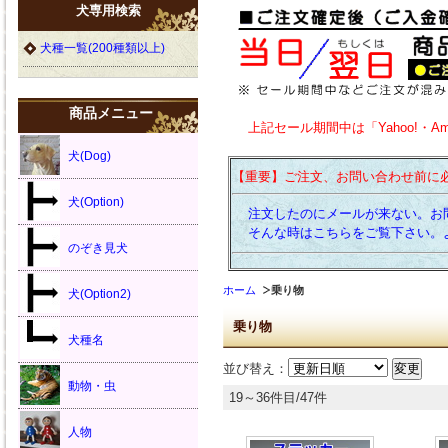
犬専用検索
犬種一覧(200種類以上)
商品メニュー
上記セール期間中は「Yahoo!・A
犬(Dog)
【重要】ご注文、お問い合わせ前に
犬(Option)
注文したのにメールが来ない。お
そんな時はこちらをご覧下さい。
のぞき見犬
ホーム
乗り物
犬(Option2)
乗り物
犬種名
並び替え：
動物・虫
19～36件目/47件
人物