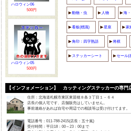
ハロウィン06
500円
動物・虫
人物
海・
看板(標識)
星座
家
角印：四字熟語
将棋
ステッカーシート
セール(
ハロウィン05
500円
【インフォメーション】 カッティングステッカーの専門店
住所：北海道札幌市東区東苗穂８条３丁目１－６４
店長の個人宅です、店舗販売はしていません。
事前連絡があれば自宅や周辺での相談等は受け付けてます。
電話番号：011-788-2415(店長：五十嵐)
受付時間：平日18：00～23：00まで