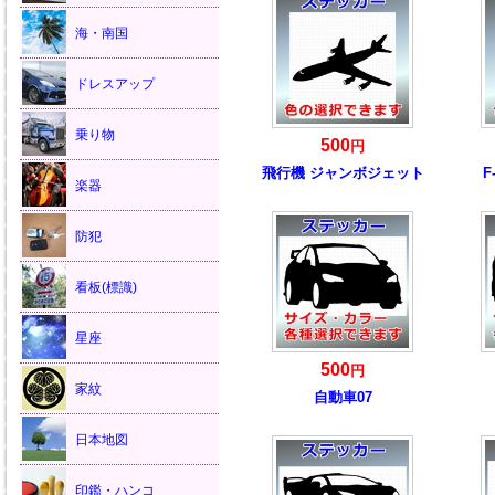
海・南国
ドレスアップ
乗り物
500
円
飛行機 ジャンボジェット
F
楽器
防犯
看板(標識)
星座
500
円
家紋
自動車07
日本地図
印鑑・ハンコ