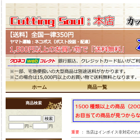
ホーム
商品一覧
商品検索
円～
円
重要
： 当店はインボイス非対応の