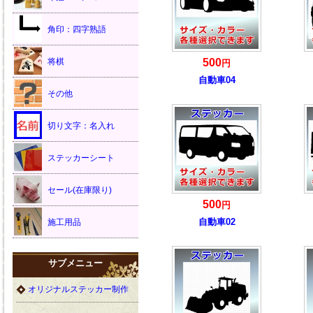
角印：四字熟語
将棋
500
円
自動車04
その他
切り文字：名入れ
ステッカーシート
セール(在庫限り)
500
円
自動車02
施工用品
サブメニュー
オリジナルステッカー制作