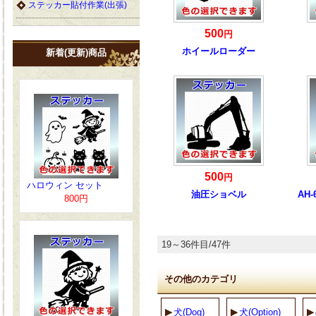
ステッカー貼付作業(出張)
500
円
ホイールローダー
新着(更新)商品
500
円
ハロウィン セット
油圧ショベル
AH
800円
19～36件目/47件
その他のカテゴリ
犬(Dog)
犬(Option)