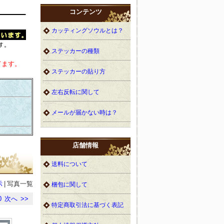
コンテンツ
カッティングソウルとは？
ステッカーの種類
てます。
ステッカーの貼り方
左右反転に関して
メールが届かない時は？
店舗情報
送料について
示
|
写真一覧
梱包に関して
0
次へ
>>
特定商取引法に基づく表記