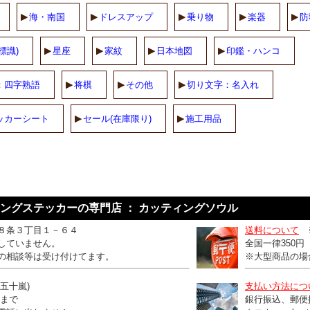
海・南国
ドレスアップ
乗り物
楽器
防
標識)
星座
家紋
日本地図
印鑑・ハンコ
：四字熟語
将棋
その他
切り文字：名入れ
ッカーシート
セール(在庫限り)
施工用品
ングステッカーの専門店 ： カッティングソウル
８条３丁目１－６４
送料について
していません。
全国一律350
の相談等は受け付けてます。
※大型商品の場
：五十嵐)
支払い方法につ
0まで
銀行振込、郵便