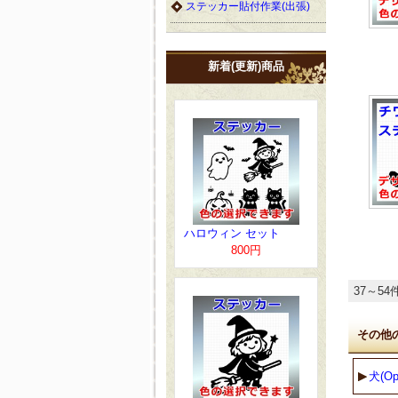
ステッカー貼付作業(出張)
新着(更新)商品
ハロウィン セット
800円
37～54
その他
犬(Opt