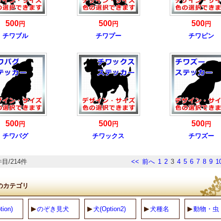
500
500
500
円
円
円
チワブル
チワプー
チワピン
500
500
500
円
円
円
チワパグ
チワックス
チワズー
件目/214件
<<
前へ
1
2
3
4
5
6
7
8
9
1
のカテゴリ
ion)
のぞき見犬
犬(Option2)
犬種名
動物・虫