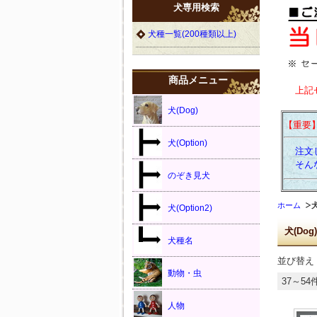
犬専用検索
犬種一覧(200種類以上)
商品メニュー
上記
犬(Dog)
【重要
犬(Option)
注文し
そんな
のぞき見犬
ホーム
犬
犬(Option2)
犬(Dog)
犬種名
並び替え
動物・虫
37～54
人物