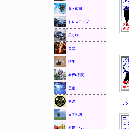
海・南国
ドレスアップ
乗り物
楽器
防犯
看板(標識)
星座
家紋
バ
日本地図
印鑑・ハンコ