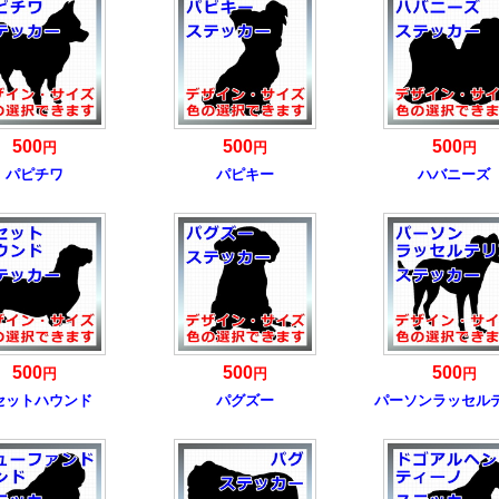
500
500
500
円
円
円
パピチワ
パピキー
ハバニーズ
500
500
500
円
円
円
セットハウンド
パグズー
パーソンラッセル