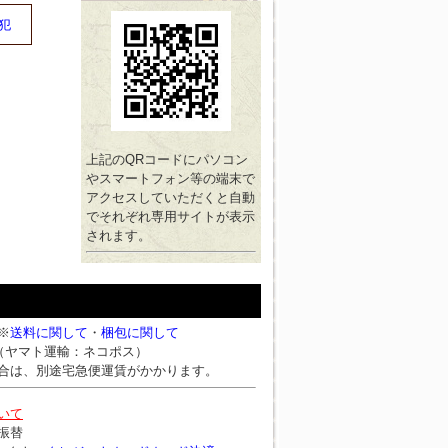
犯
上記のQRコードにパソコン
やスマートフォン等の端末で
アクセスしていただくと自動
でそれぞれ専用サイトが表示
されます。
※
送料に関して
・
梱包に関して
円（ヤマト運輸：ネコポス）
合は、別途宅急便運賃がかかります。
いて
振替