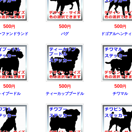
500
500
500
円
円
円
ーファンドランド
パグ
ドゴアルヘンティ
500
500
500
円
円
円
トイプードル
ティーカッププードル
チワマル