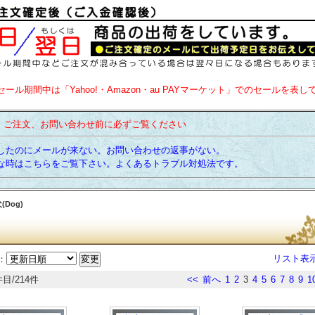
セール期間中は「Yahoo!・Amazon・au PAYマーケット」でのセールを表し
】ご注文、お問い合わせ前に必ずご覧ください
たのにメールが来ない。お問い合わせの返事がない。
時はこちらをご覧下さい。よくあるトラブル対処法です。
(Dog)
リスト表
：
件目/214件
<<
前へ
1
2
3
4
5
6
7
8
9
1