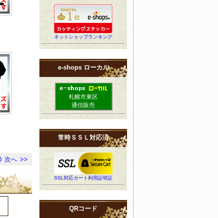
ネットショップランキング
e-shops ローカル
札幌市東区
通信販売
常時ＳＳＬ対応済
0
次へ
>>
SSL対応カート利用証明証
QRコード