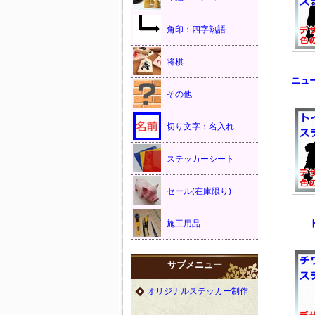
角印：四字熟語
将棋
ニュ
その他
切り文字：名入れ
ステッカーシート
セール(在庫限り)
施工用品
サブメニュー
オリジナルステッカー制作