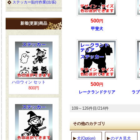
ステッカー貼付作業(出張)
500
円
新着(更新)商品
甲斐犬
ハロウィン セット
500
円
800円
レークランドテリア
ラブ
109～126件目/214件
その他のカテゴリ
犬(Option)
のぞき見犬