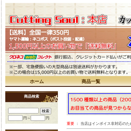
ホーム
商品一覧
商品検索
円～
円
重要
： 当店はインボイス非対応の