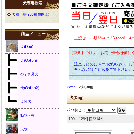
犬専用検索
犬種一覧(200種類以上)
商品メニュー
上記セール期間中は「Yahoo!・A
犬(Dog)
【重要】ご注文、お問い合わせ前に
犬(Option)
注文したのにメールが来ない。お
そんな時はこちらをご覧下さい。
のぞき見犬
ホーム
犬(Dog)
犬(Option2)
犬(Dog)
犬種名
並び替え：
動物・虫
109～126件目/214件
人物