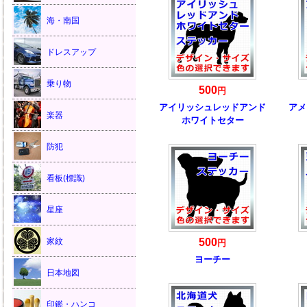
海・南国
ドレスアップ
乗り物
500
円
アイリッシュレッドアンド
アメ
楽器
ホワイトセター
防犯
看板(標識)
星座
家紋
500
円
ヨーチー
日本地図
印鑑・ハンコ