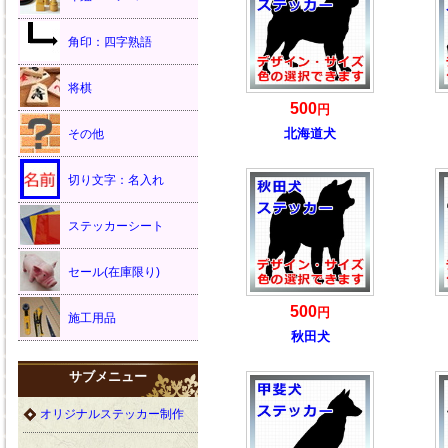
角印：四字熟語
将棋
500
円
北海道犬
その他
切り文字：名入れ
ステッカーシート
セール(在庫限り)
500
円
施工用品
秋田犬
サブメニュー
オリジナルステッカー制作