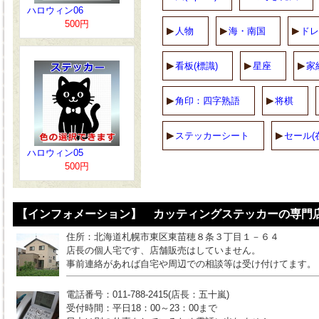
ハロウィン06
500円
人物
海・南国
ドレ
看板(標識)
星座
家
角印：四字熟語
将棋
ステッカーシート
セール(
ハロウィン05
500円
【インフォメーション】 カッティングステッカーの専門店
住所：北海道札幌市東区東苗穂８条３丁目１－６４
店長の個人宅です、店舗販売はしていません。
事前連絡があれば自宅や周辺での相談等は受け付けてます。
電話番号：011-788-2415(店長：五十嵐)
受付時間：平日18：00～23：00まで